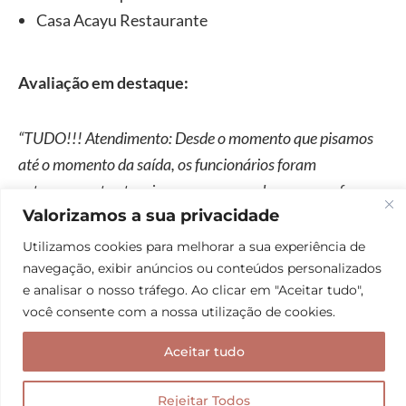
Casa Acayu Restaurante
Avaliação em destaque:
“TUDO!!! Atendimento: Desde o momento que pisamos
até o momento da saída, os funcionários foram
extremamente atenciosos e preocupados em nos oferecer
Valorizamos a sua privacidade
todo conforto possível. Estrutura: Oferece wifi de
qualidade, as acomodações são excelentes e as
Utilizamos cookies para melhorar a sua experiência de
comodidades para a praia são ótimas… Também fazem
navegação, exibir anúncios ou conteúdos personalizados
e analisar o nosso tráfego. Ao clicar em "Aceitar tudo",
excelentes recomendações de passeios. Restaurante:
você consente com a nossa utilização de cookies.
Qualidade e variedade impecáveis. NOTA 1000…”
Danilo em 06 de dezembro de 2023
Aceitar tudo
Rejeitar Todos
03. Pousada Samba Pa Ti – nossa escolha!