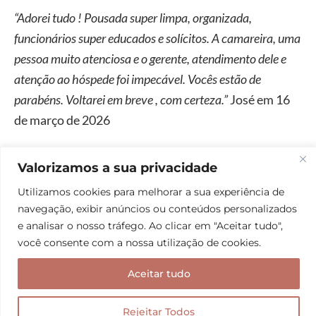
“Adorei tudo ! Pousada super limpa, organizada,
funcionários super educados e solícitos. A camareira, uma
pessoa muito atenciosa e o gerente, atendimento dele e
atenção ao hóspede foi impecável. Vocês estão de
parabéns. Voltarei em breve , com certeza.”
José em 16
de março de 2026
Valorizamos a sua privacidade
CLIQUE AQUI PARA RESERVAR SUA
POUSADA
Utilizamos cookies para melhorar a sua experiência de
navegação, exibir anúncios ou conteúdos personalizados
e analisar o nosso tráfego. Ao clicar em "Aceitar tudo",
06. Chalemar Hotel Pousada
você consente com a nossa utilização de cookies.
A poucos metros da
Praia da Cacimba
, a
Chalemar
Aceitar tudo
Hotel Pousada
se preocupa com o meio ambiente e
procura utilizar diversas soluções eco-friendly para
Rejeitar Todos