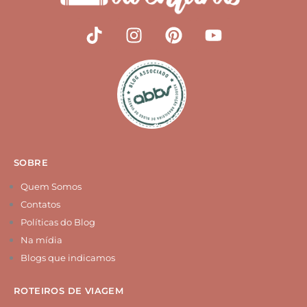
T
I
P
Y
i
n
i
o
k
s
n
u
t
t
t
t
o
a
e
u
k
g
r
b
r
e
e
a
s
m
t
SOBRE
Quem Somos
Contatos
Políticas do Blog
Na mídia
Blogs que indicamos
ROTEIROS DE VIAGEM