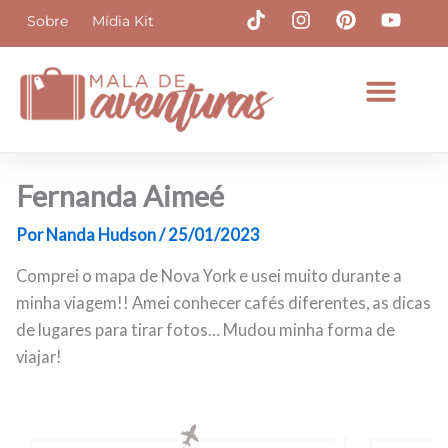
Ir
T
I
P
Y
Sobre
Mídia Kit
i
n
i
o
para
k
s
n
u
o
t
t
t
t
conteúdo
o
a
e
u
k
g
r
b
r
e
e
a
s
m
t
Fernanda Aimeé
Por
Nanda Hudson
/
25/01/2023
Comprei o mapa de Nova York e usei muito durante a
minha viagem!! Amei conhecer cafés diferentes, as dicas
de lugares para tirar fotos… Mudou minha forma de
viajar!