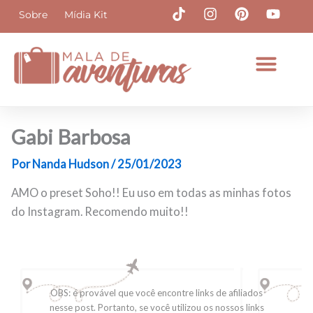
Ir
T
I
P
Y
Sobre
Mídia Kit
i
n
i
o
para
k
s
n
u
o
t
t
t
t
conteúdo
o
a
e
u
k
g
r
b
r
e
e
a
s
m
t
Gabi Barbosa
Por
Nanda Hudson
/
25/01/2023
AMO o preset Soho!! Eu uso em todas as minhas fotos
do Instagram. Recomendo muito!!
OBS: é provável que você encontre links de afiliados
nesse post. Portanto, se você utilizou os nossos links