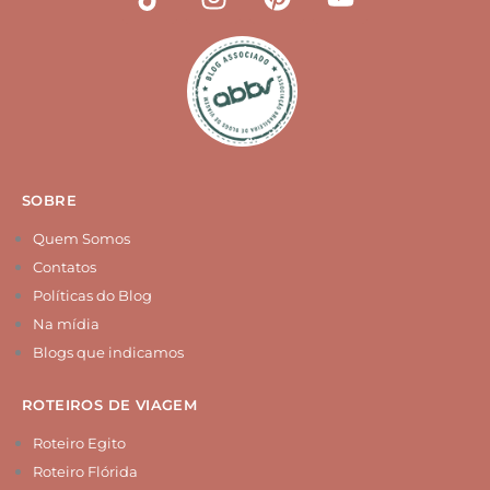
i
n
i
o
k
s
n
u
t
t
t
t
o
a
e
u
k
g
r
b
r
e
e
a
s
m
t
SOBRE
Quem Somos
Contatos
Políticas do Blog
Na mídia
Blogs que indicamos
ROTEIROS DE VIAGEM
Roteiro Egito
Roteiro Flórida