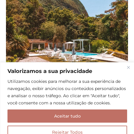
Valorizamos a sua privacidade
A incrível Locanda Della Mimosa. Foto: Booking
Utilizamos cookies para melhorar a sua experiência de
navegação, exibir anúncios ou conteúdos personalizados
Diárias (casal) a partir de R$ 825 –
VER PREÇOS
e analisar o nosso tráfego. Ao clicar em "Aceitar tudo",
Café da manhã incluso
você consente com a nossa utilização de cookies.
Nota geral dos hóspedes: 9.1/ 344 avaliações
Aceitar tudo
Avaliação em destaque:
Rejeitar Todos