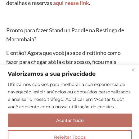
detalhes e reservas
aqui nesse link
.
Pronto para fazer Stand up Paddle na Restinga de
Marambaia?
E então? Agora que você já sabe direitinho como
fazer para chegar até lá e ter acesso, ficou mais
animado ainda para praticar seu Stand Up Paddle na
Valorizamos a sua privacidade
Restinga de Marambaia? Depois conta pra gente
Utilizamos cookies para melhorar a sua experiência de
como foi sua aventura!
navegação, exibir anúncios ou conteúdos personalizados
e analisar o nosso tráfego. Ao clicar em "Aceitar tudo",
você consente com a nossa utilização de cookies.
Caso ainda tenha ficado alguma dúvida, é só deixar
uma mensagem aqui embaixo, ok?
Aceitar tudo
Leia também:
Rejeitar Todos