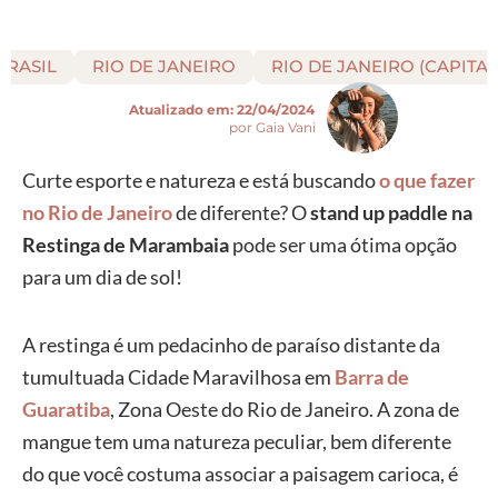
BRASIL
RIO DE JANEIRO
RIO DE JANEIRO (CAPITAL
Atualizado em:
22/04/2024
por Gaia Vani
Curte esporte e natureza e está buscando
o que fazer
no Rio de Janeiro
de diferente? O
stand up paddle na
Restinga de Marambaia
pode ser uma ótima opção
para um dia de sol!
A restinga é um pedacinho de paraíso distante da
tumultuada Cidade Maravilhosa em
Barra de
Guaratiba
, Zona Oeste do Rio de Janeiro. A zona de
mangue tem uma natureza peculiar, bem diferente
do que você costuma associar a paisagem carioca, é