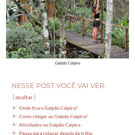
Galpão Caipira
NESSE POST VOCÊ VAI VER:
ocultar
Onde fica o Galpão Caipira?
Como chegar ao Galpão Caipira?
Atividades no Galpão Caipira
Pausa para relaxar depois da trilha