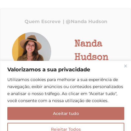
Quem Escreve
@Nanda Hudson
Nanda
Hudson
Valorizamos a sua privacidade
Criadora de conteúdo e viajante profissional, a co-
Utilizamos cookies para melhorar a sua experiência de
fundadora e editora do Mala de Aventuras está sempre
navegação, exibir anúncios ou conteúdos personalizados
em busca de paisagens de tirar o fôlego e experiências
e analisar o nosso tráfego. Ao clicar em "Aceitar tudo",
transformadoras pelo Brasil e pelo Mundo.
você consente com a nossa utilização de cookies.
Aceitar tudo
POSTS RELACIONADOS
Rejeitar Todos