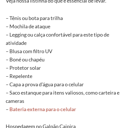
Veja nossa listinha do que é essencial de levar.
– Tênis ou bota para trilha
– Mochila de ataque
– Legging ou calça confortável para este tipo de
atividade
– Blusa com filtro UV
– Boné ou chapéu
– Protetor solar
– Repelente
– Capa a prova d’água para o celular
– Saco estanque para itens valiosos, como carteira e
cameras
–
Bateria externa para o celular
Hospedagem no Galpão Caipira