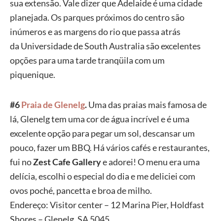
sua
extensão. Vale dizer que Adelaide é uma
cidade
planejada. Os parques próximos
do centro são
inúmeros e as
margens do rio que passa atrás
da
Universidade de South Australia são excelentes
opções para uma
tarde tranqüila com um
piquenique.
#6
Praia de
Glenelg
.
Uma das praias mais famosa
de
lá, Glenelg tem uma cor de água incrível e é uma
excelente opção
para pegar um sol, descansar um
pouco, fazer um BBQ. Há vários
cafés e restaurantes,
fui no
Zest Cafe
Gallery
e adorei! O menu era uma
delícia,
escolhi o especial do dia e me deliciei com
ovos poché, pancetta e
broa de milho.
Endereço: Visitor center –
12
Marina Pier, Holdfast
Shores – Glenelg, SA 5045