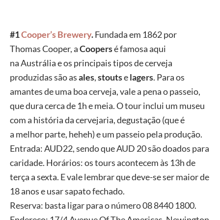
#1
Cooper’s
Brewery
.
Fundada em 1862 por
Thomas
Cooper, a
Coopers
é famosa aqui
na
Austrália e os principais tipos de cerveja
produzidas são as
ales
,
stouts
e
lagers
. Para os
amantes de uma boa
cerveja, vale a pena o passeio,
que dura cerca de 1h e meia. O tour
inclui um museu
com a história da cervejaria, degustação (que é
a
melhor parte, heheh) e um passeio pela produção.
Entrada: AUD22,
sendo que AUD 20 são doados para
caridade. Horários: os tours
acontecem às 13h de
terça a sexta. E vale lembrar que deve-se ser
maior de
18 anos e usar sapato fechado.
Reserva: basta ligar para o
número 08 8440 1800.
Endereço: 17/4 Avenue Of The Americas,
Newington