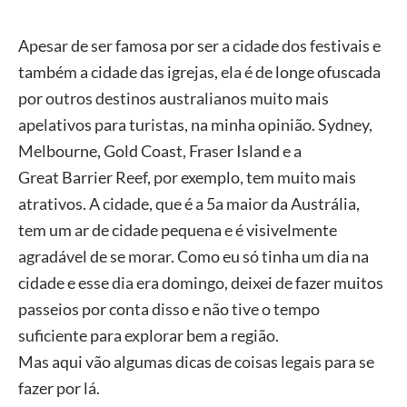
Apesar de ser
famosa por
ser a cidade
dos festivais e
também a cidade das
igrejas,
ela é de longe ofuscada
por outros
destinos australianos muito
mais
apelativos para turistas, na minha
opinião. Sydney,
Melbourne,
Gold Coast, Fraser Island e a
Great
Barrier Reef, por exemplo, tem
muito mais
atrativos. A cidade, que é a
5a maior da Austrália,
tem
um ar de cidade pequena e é
visivelmente
agradável de se
morar.
Como eu só tinha um
dia na
cidade e esse
dia
era domingo, deixei de fazer muitos
passeios por conta disso
e
não tive o
tempo
suficiente para explorar bem a região.
Mas
aqui
vão
algumas dicas de coisas legais para se
fazer
por
lá.