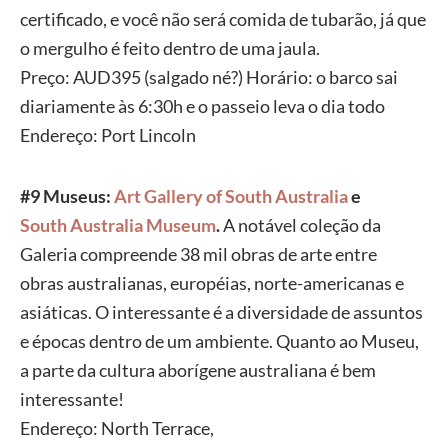
certificado, e você não será comida de
tubarão, já que
o mergulho é feito dentro de uma jaula.
Preço:
AUD395 (salgado né?) Horário: o barco sai
diariamente às 6:30h e o
passeio leva o dia todo
Endereço: Port Lincoln
#9 Museus:
Art Gallery of
South Australia
e
South
Australia Museum
.
A
n
otável coleção
da
Galeria compreende 38 mil obras de arte entre
obras
australianas, européias, norte-americanas e
asiáticas. O
interessante é a diversidade de assuntos
e épocas dentro de um
ambiente. Quanto ao Museu,
a parte da cultura aborígene australiana
é bem
interessante!
Endereço: North Terrace,