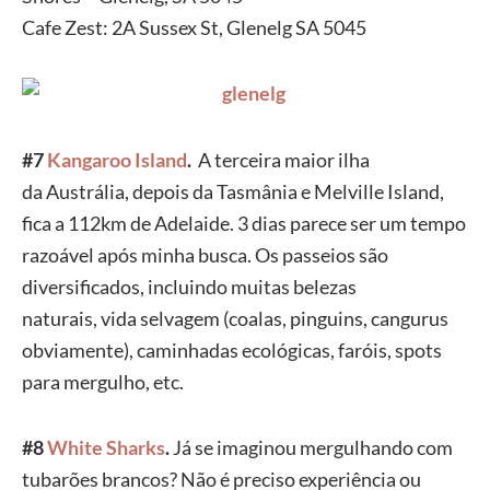
Cafe
Zest: 2A Sussex St, Glenelg SA 5045
#7
Kangaroo
Island
.
A terceira maior ilha
da
Austrália, depois da Tasmânia e Melville Island,
fica a 112km de
Adelaide. 3 dias parece ser um tempo
razoável após minha busca. Os
passeios são
diversificados, incluindo muitas belezas
naturais,
vida selvagem (coalas, pinguins, cangurus
obviamente), caminhadas
ecológicas, faróis, spots
para mergulho, etc.
#8
White
Sharks
.
Já se imaginou mergulhando
com
tubarões
brancos? Não
é preciso experiência ou