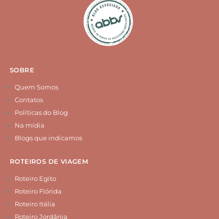
t
t
t
t
o
a
e
u
k
g
r
b
r
e
e
a
s
m
t
SOBRE
Quem Somos
Contatos
Políticas do Blog
Na mídia
Blogs que indicamos
ROTEIROS DE VIAGEM
Roteiro Egito
Roteiro Flórida
Roteiro Itália
Roteiro Jordânia