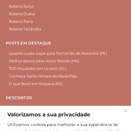
Roteiro Suíça
Roteiro Dubai
Roteiro Paris
Roteiro Tailândia
POSTS EM DESTAQUE
Quanto custa viajar para Fernando de Noronha (PE)
Melhor época para visitar Bonito (MS)
TOP Pousadas em Urubici (SC)
Conheça Santo Amaro do Maranhão
O que fazer em Itaipava (RJ)
DESCONTOS
Chip Internacional
Valorizamos a sua privacidade
Seguro Viagem
Hospedagem
Utilizamos cookies para melhorar a sua experiência de
Agências de Viagem