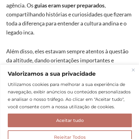
agência. Os
guias eram super preparados
,
compartilhando histórias e curiosidades que fizeram
toda a diferença para entender a cultura andina e o
legado inca.
Além disso, eles estavam sempre atentos à questão
da altitude, dando orientações importantes e
adaptando o ritmo para que todos aproveitassem
Valorizamos a sua privacidade
bem cada momento, isso nos deixou muito mais
Utilizamos cookies para melhorar a sua experiência de
seguros e confortáveis.
navegação, exibir anúncios ou conteúdos personalizados
e analisar o nosso tráfego. Ao clicar em "Aceitar tudo",
Outro ponto que adoramos foi a
tranquilidade de
você consente com a nossa utilização de cookies.
não nos preocupar com nada além de viver o
Aceitar tudo
roteiro
: tudo estava organizado, pontual e
exatamente como combinado. Foi a melhor forma de
Rejeitar Todos