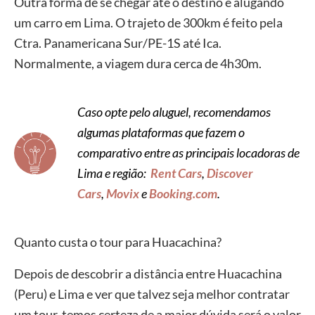
Outra forma de se chegar até o destino é alugando
um carro em Lima. O trajeto de 300km é feito pela
Ctra. Panamericana Sur/PE-1S até Ica.
Normalmente, a viagem dura cerca de 4h30m.
Caso opte pelo aluguel, recomendamos
algumas plataformas que fazem o
comparativo entre as principais locadoras de
Lima e região:
Rent Cars
,
Discover
Cars
,
Movix
e
Booking.com
.
Quanto custa o tour para Huacachina?
Depois de descobrir a distância entre Huacachina
(Peru) e Lima e ver que talvez seja melhor contratar
um tour, temos certeza de a maior dúvida será o valor