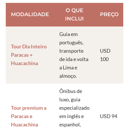
O QUE
MODALIDADE
PREÇO
INCLUI
Guia em
português,
Tour Dia Inteiro
transporte
USD
Paracas +
de ida e volta
100
Huacachina
a Lima e
almoço.
Ônibus de
luxo, guia
Tour premium a
especializado
Paracas e
em inglês e
USD 94
Huacachina
espanhol,