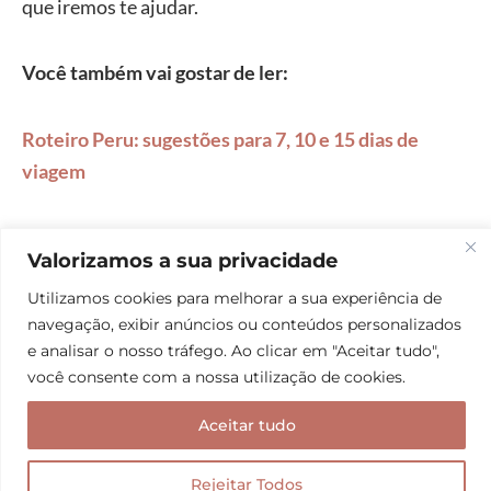
que iremos te ajudar.
Você também vai gostar de ler:
Roteiro Peru: sugestões para 7, 10 e 15 dias de
viagem
Agências de Turismo Peru: qual é a melhor?
Valorizamos a sua privacidade
Utilizamos cookies para melhorar a sua experiência de
Onde ficar em Lima: Miraflores, Barranco ou San
navegação, exibir anúncios ou conteúdos personalizados
Isidro?
e analisar o nosso tráfego. Ao clicar em "Aceitar tudo",
você consente com a nossa utilização de cookies.
O que fazer em Lima: roteiros de 1, 3 e 5 dias de
Aceitar tudo
viagem
Rejeitar Todos