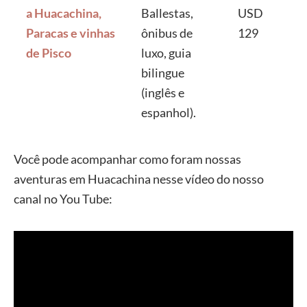
a Huacachina,
Ballestas,
USD
Paracas e vinhas
ônibus de
129
de Pisco
luxo, guia
bilingue
(inglês e
espanhol).
Você pode acompanhar como foram nossas
aventuras em Huacachina nesse vídeo do nosso
canal no You Tube: