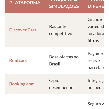
PLATAFORMA
SIMULAÇÕES
DIFEREN
Grande
Bastante
variedade 
Discover Cars
competitivo
locadoras 
filtros
Pagamento
Boas ofertas no
Rentcars
reais e
Brasil
parcelame
O pior
Integração
Booking.com
desempenho
hospedag
Seguro via