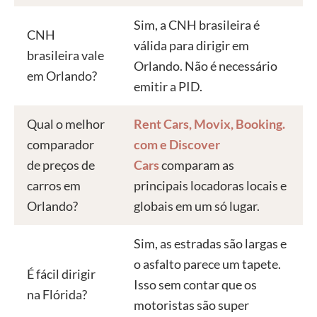
Sim, a CNH brasileira é
CNH
válida para dirigir em
brasileira vale
Orlando. Não é necessário
em Orlando?
emitir a PID.
Qual o melhor
Rent Cars
,
Movix
,
Booking.
comparador
com
e
Discover
de preços de
Cars
comparam as
carros em
principais locadoras locais e
Orlando?
globais em um só lugar.
Sim, as estradas são largas e
o asfalto parece um tapete.
É fácil dirigir
Isso sem contar que os
na Flórida?
motoristas são super