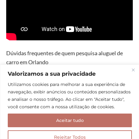
Dúvidas frequentes de quem pesquisa aluguel de
carro em Orlando
Valorizamos a sua privacidade
Sabemos que alugar um carro em Orlando envolve
muitos detalhes, desde a escolha da melhor locadora
Utilizamos cookies para melhorar a sua experiência de
navegação, exibir anúncios ou conteúdos personalizados
de carros na Flórida até o entendimento das regras
e analisar o nosso tráfego. Ao clicar em "Aceitar tudo",
locais de trânsito e pedágios.
você consente com a nossa utilização de cookies.
Aceitar tudo
Para facilitar o seu roteiro e garantir que você não
tenha surpresas no balcão de retirada, reunimos
Rejeitar Todos