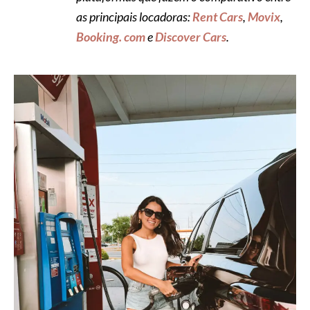
as principais locadoras:
Rent Cars
,
Movix
,
Booking. com
e
Discover Cars
.