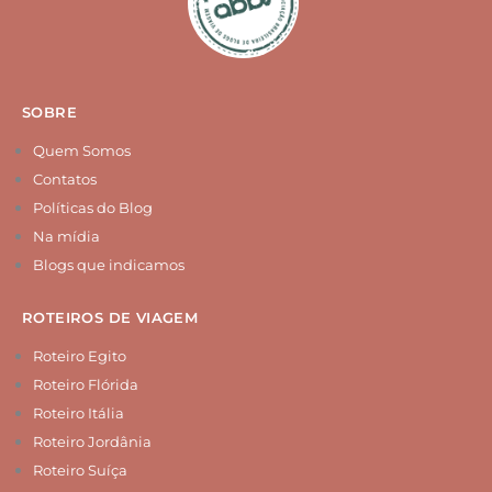
o
a
e
u
k
g
r
b
r
e
e
a
s
m
t
SOBRE
Quem Somos
Contatos
Políticas do Blog
Na mídia
Blogs que indicamos
ROTEIROS DE VIAGEM
Roteiro Egito
Roteiro Flórida
Roteiro Itália
Roteiro Jordânia
Roteiro Suíça