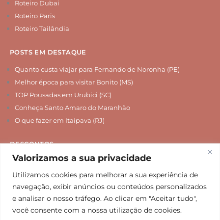
Roteiro Dubai
Roteiro Paris
Roteiro Tailândia
POSTS EM DESTAQUE
Quanto custa viajar para Fernando de Noronha (PE)
Melhor época para visitar Bonito (MS)
TOP Pousadas em Urubici (SC)
Conheça Santo Amaro do Maranhão
O que fazer em Itaipava (RJ)
DESCONTOS
Valorizamos a sua privacidade
Chip Internacional
Seguro Viagem
Utilizamos cookies para melhorar a sua experiência de
navegação, exibir anúncios ou conteúdos personalizados
Hospedagem
e analisar o nosso tráfego. Ao clicar em "Aceitar tudo",
Agências de Viagem
você consente com a nossa utilização de cookies.
Passeios e Tours