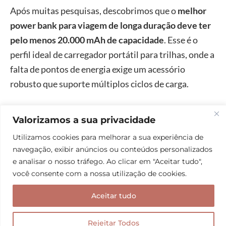
Após muitas pesquisas, descobrimos que o
melhor
power bank para viagem de longa duração deve ter
pelo menos 20.000 mAh de capacidade
. Esse é o
perfil ideal de carregador portátil para trilhas, onde a
falta de pontos de energia exige um acessório
robusto que suporte múltiplos ciclos de carga.
Para esse cenário, recomendamos o
Samsung Fast
Valorizamos a sua privacidade
Charge 20.000mAh
,
que oferece uma construção
Utilizamos cookies para melhorar a sua experiência de
muito confiável e carregamento rápido, ou o
Baseus
navegação, exibir anúncios ou conteúdos personalizados
Bipow2 20.000mAh
. Este último é particularmente
e analisar o nosso tráfego. Ao clicar em "Aceitar tudo",
útil para mochileiros por possuir um display digital
você consente com a nossa utilização de cookies.
que mostra a carga exata restante, evitando que você
Aceitar tudo
seja pego de surpresa no meio de uma travessia ou de
uma viagem longa de ônibus.
Rejeitar Todos