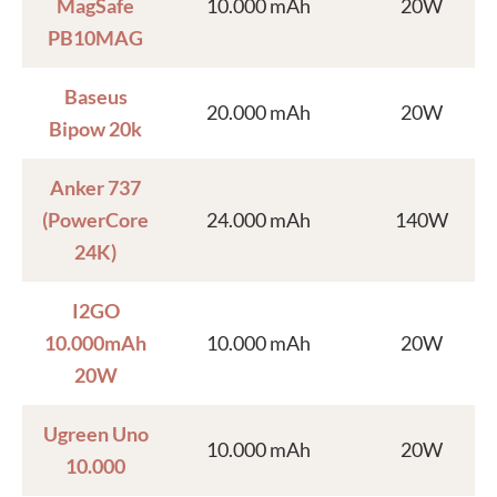
MagSafe
10.000 mAh
20W
PB10MAG
Baseus
20.000 mAh
20W
Bipow 20k
Anker 737
(PowerCore
24.000 mAh
140W
24K)
I2GO
10.000mAh
10.000 mAh
20W
20W
Ugreen Uno
10.000 mAh
20W
10.000