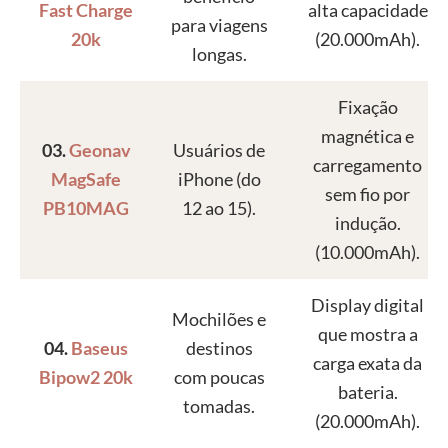
Fast Charge
alta capacidade
para viagens
20k
(20.000mAh).
longas.
Fixação
magnética e
03.
Geonav
Usuários de
carregamento
MagSafe
iPhone (do
sem fio por
PB10MAG
12 ao 15).
indução.
(10.000mAh).
Display digital
Mochilões e
que mostra a
04.
Baseus
destinos
carga exata da
Bipow2 20k
com poucas
bateria.
tomadas.
(20.000mAh).