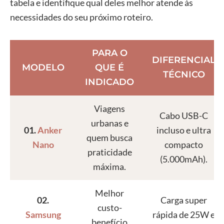
tabela e identifique qual deles melhor atende às
necessidades do seu próximo roteiro.
PARA O
DIFERENCIAL
MODELO
QUE É
TÉCNICO
INDICADO
Viagens
Cabo USB-C
urbanas e
01.
Anker
incluso e ultra
quem busca
Nano
compacto
praticidade
(5.000mAh).
máxima.
Melhor
02.
Carga super
custo-
Samsung
rápida de 25W e
benefício