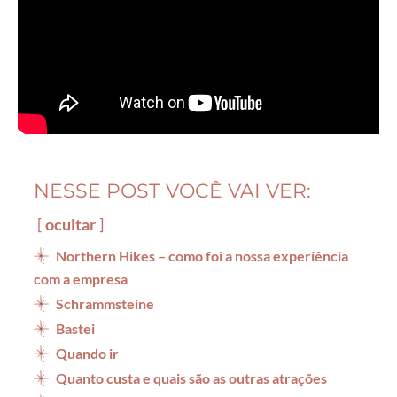
NESSE POST VOCÊ VAI VER:
ocultar
Northern Hikes – como foi a nossa experiência
com a empresa
Schrammsteine
Bastei
Quando ir
Quanto custa e quais são as outras atrações