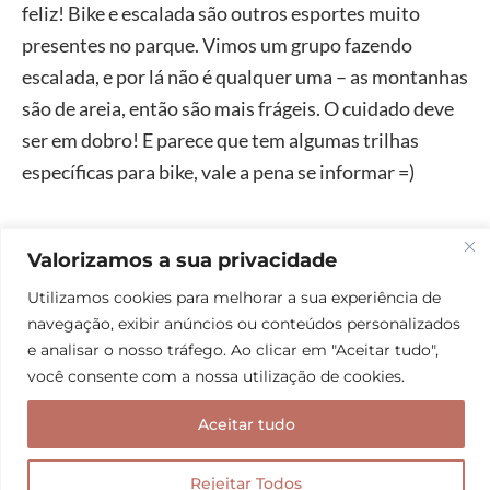
feliz! Bike e escalada são outros esportes muito
presentes no parque. Vimos um grupo fazendo
escalada, e por lá não é qualquer uma – as montanhas
são de areia, então são mais frágeis. O cuidado deve
ser em dobro! E parece que tem algumas trilhas
específicas para bike, vale a pena se informar =)
Mais informações
Valorizamos a sua privacidade
Empresa:
Northern Hikes
Utilizamos cookies para melhorar a sua experiência de
Telefone: + 420 730 962 221
navegação, exibir anúncios ou conteúdos personalizados
E-mail:
info@northernhikes.com
e analisar o nosso tráfego. Ao clicar em "Aceitar tudo",
você consente com a nossa utilização de cookies.
O contato com a empresa foi super rápido e
Aceitar tudo
atencioso. Tiramos todas as dúvidas por e-mail
mesmo, e alguns dias antes da trilha entraram em
Rejeitar Todos