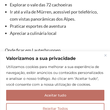
Explorar o vale das 72 cachoeiras
Ir até a vila de Mürren, acessível por teleférico,
com vistas panorâmicas dos Alpes.
Praticar esportes de aventura
Apreciar a culinária local
Onde ficar em Lauterbrunnen
Valorizamos a sua privacidade
Hotéis econômicos:
Camping Jungfrau,
Hotel
Utilizamos cookies para melhorar a sua experiência de
Schützen,
Hotel Oberland
navegação, exibir anúncios ou conteúdos personalizados
e analisar o nosso tráfego. Ao clicar em "Aceitar tudo",
você consente com a nossa utilização de cookies.
6. Zermatt
Aceitar tudo
Zermatt é uma das cidades perto de Zurique que
mais nos encantou. A cerca de 3h20 de trem, a
Rejeitar Todos