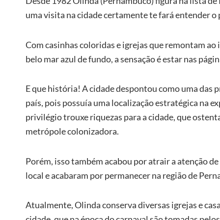
Desde 1982 Olinda (Pernambuco) figura na lista 
uma visita na cidade certamente te fará entender o 
Com casinhas coloridas e igrejas que remontam ao 
belo mar azul de fundo, a sensação é estar nas página
E que história! A cidade despontou como uma das pr
país, pois possuía uma localização estratégica na ex
privilégio trouxe riquezas para a cidade, que osten
metrópole colonizadora.
Porém, isso também acabou por atrair a atenção de
local e acabaram por permanecer na região de Per
Atualmente, Olinda conserva diversas igrejas e cas
cidade, que na época do carnaval são tomadas pelos 