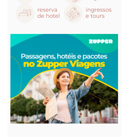
reserva
ingressos
de hotel
e tours