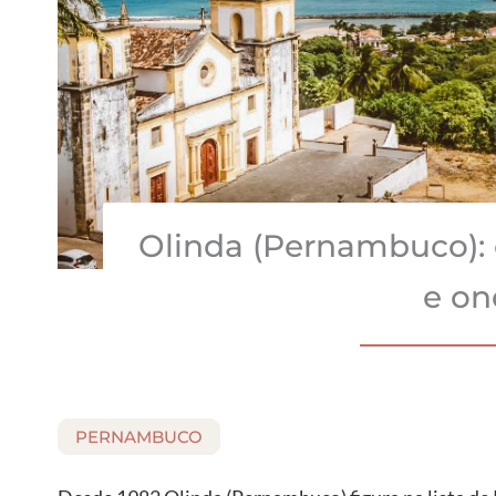
Olinda (Pernambuco): 
e on
PERNAMBUCO