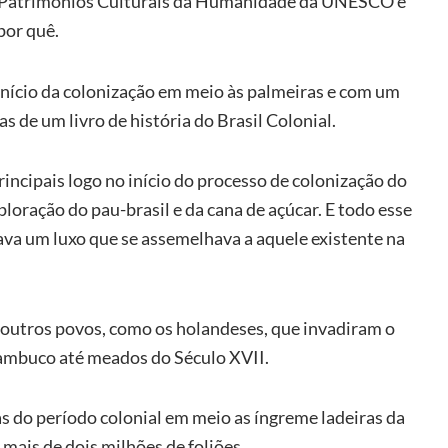
de Patrimônios Culturais da Humanidade da UNESCO e
por quê.
início da colonização em meio às palmeiras e com um
s de um livro de história do Brasil Colonial.
incipais logo no início do processo de colonização do
ploração do pau-brasil e da cana de açúcar.
E todo esse
tava um luxo que se assemelhava a aquele existente na
 outros povos, como os holandeses, que invadiram o
nambuco até meados do Século XVII.
as do período colonial em meio as íngreme ladeiras da
mais de dois milhões de foliões.