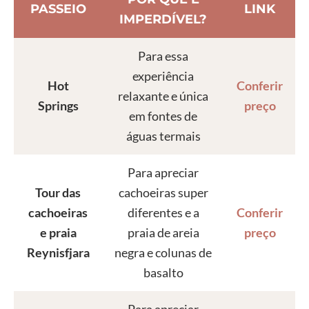
PASSEIO
LINK
IMPERDÍVEL?
Para essa
experiência
Hot
Conferir
relaxante e única
Springs
preço
em fontes de
águas termais
Para apreciar
Tour das
cachoeiras super
cachoeiras
diferentes e a
Conferir
e praia
praia de areia
preço
Reynisfjara
negra e colunas de
basalto
Para apreciar