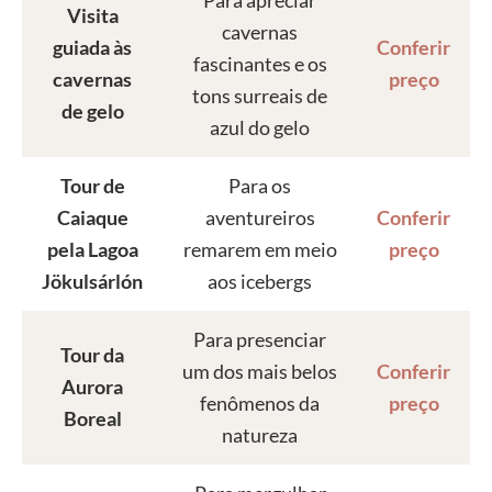
Visita
cavernas
guiada às
Conferir
fascinantes e os
cavernas
preço
tons surreais de
de gelo
azul do gelo
Tour de
Para os
Caiaque
aventureiros
Conferir
pela Lagoa
remarem em meio
preço
Jökulsárlón
aos icebergs
Para presenciar
Tour da
um dos mais belos
Conferir
Aurora
fenômenos da
preço
Boreal
natureza