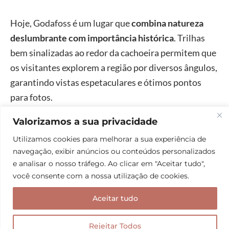
Hoje, Godafoss é um lugar que
combina natureza
deslumbrante com importância histórica
. Trilhas
bem sinalizadas ao redor da cachoeira permitem que
os visitantes explorem a região por diversos ângulos,
garantindo vistas espetaculares e ótimos pontos
para fotos.
Valorizamos a sua privacidade
E é claro que você pode conhecê-la em um
tour
Utilizamos cookies para melhorar a sua experiência de
guiado
. O bom é que o transporte está incluso!
navegação, exibir anúncios ou conteúdos personalizados
e analisar o nosso tráfego. Ao clicar em "Aceitar tudo",
Leia também
:
Seguro viagem Islândia: qual é o
você consente com a nossa utilização de cookies.
melhor? quanto custa? é obrigatório?
Aceitar tudo
Rejeitar Todos