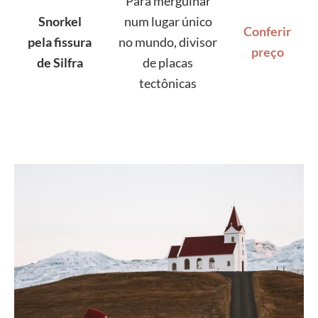
Para mergulhar
Snorkel
num lugar único
Conferir
pela fissura
no mundo, divisor
preço
de Silfra
de placas
tectônicas