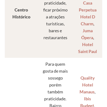
praticidade,
Casa
Centro
ficar próximo
Perpetua
Histórico
a atrações
Hotel D
turísticas,
Charm
,
bares e
Juma
restaurantes
Ópera
,
Hotel
Saint Paul
Para quem
gosta de mais
sossego
Quality
porém
Hotel
também
Manaus
,
praticidade.
Ibis
Bairro
Budget
,