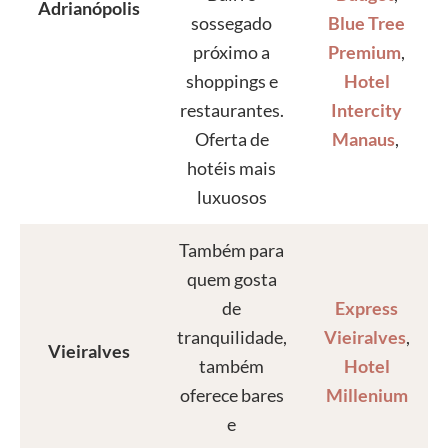
Adrianópolis
sossegado
Blue Tree
próximo a
Premium
,
shoppings e
Hotel
restaurantes.
Intercity
Oferta de
Manaus
,
hotéis mais
luxuosos
Também para
quem gosta
de
Express
tranquilidade,
Vieiralves
,
Vieiralves
também
Hotel
oferece bares
Millenium
e