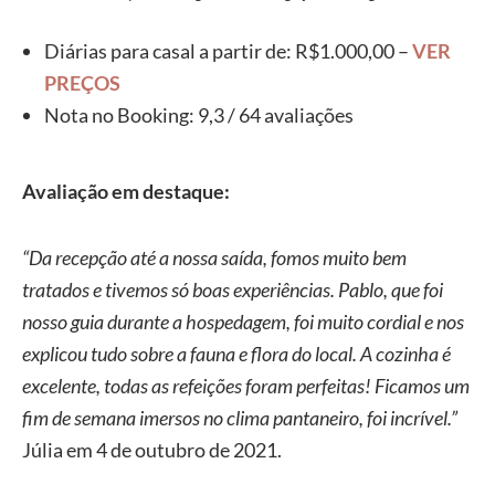
Diárias para casal a partir de: R$1.000,00 –
VER
PREÇOS
Nota no Booking: 9,3 / 64 avaliações
Avaliação em destaque:
“Da recepção até a nossa saída, fomos muito bem
tratados e tivemos só boas experiências. Pablo, que foi
nosso guia durante a hospedagem, foi muito cordial e nos
explicou tudo sobre a fauna e flora do local. A cozinha é
excelente, todas as refeições foram perfeitas! Ficamos um
fim de semana imersos no clima pantaneiro, foi incrível.”
Júlia em 4 de outubro de 2021.