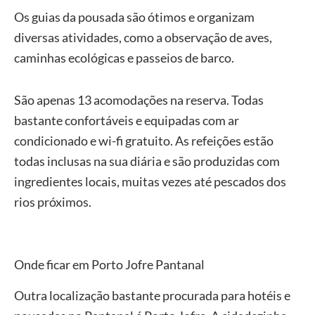
Os guias da pousada são ótimos e organizam
diversas atividades, como a observação de aves,
caminhas ecológicas e passeios de barco.
São apenas 13 acomodações na reserva. Todas
bastante confortáveis e equipadas com ar
condicionado e wi-fi gratuito. As refeições estão
todas inclusas na sua diária e são produzidas com
ingredientes locais, muitas vezes até pescados dos
rios próximos.
Onde ficar em Porto Jofre Pantanal
Outra localização bastante procurada para hotéis e