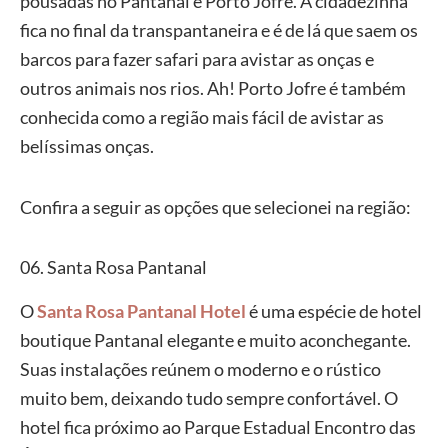
pousadas no Pantanal é Porto Jofre. A cidadezinha
fica no final da transpantaneira e é de lá que saem os
barcos para fazer safari para avistar as onças e
outros animais nos rios. Ah! Porto Jofre é também
conhecida como a região mais fácil de avistar as
belíssimas onças.
Confira a seguir as opções que selecionei na região:
06. Santa Rosa Pantanal
O
Santa Rosa Pantanal Hotel
é uma espécie de hotel
boutique Pantanal elegante e muito aconchegante.
Suas instalações reúnem o moderno e o rústico
muito bem, deixando tudo sempre confortável. O
hotel fica próximo ao Parque Estadual Encontro das