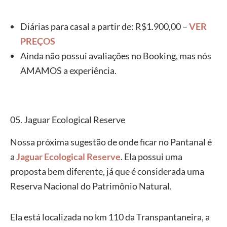
Diárias para casal a partir de: R$1.900,00 –
VER
PREÇOS
Ainda não possui avaliações no Booking, mas nós
AMAMOS a experiência.
05. Jaguar Ecological Reserve
Nossa próxima sugestão de onde ficar no Pantanal é
a
Jaguar Ecological Reserve
. Ela possui uma
proposta bem diferente, já que é considerada uma
Reserva Nacional do Patrimônio Natural.
Ela está localizada no km 110 da Transpantaneira, a