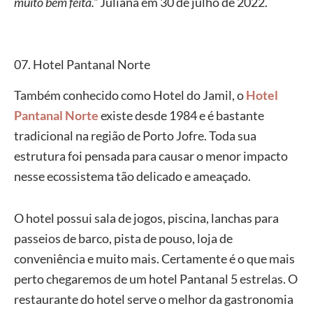
muito bem feita.”
Juliana em 30 de julho de 2022.
07. Hotel Pantanal Norte
Também conhecido como Hotel do Jamil, o
Hotel
Pantanal Norte
existe desde 1984 e é bastante
tradicional na região de Porto Jofre. Toda sua
estrutura foi pensada para causar o menor impacto
nesse ecossistema tão delicado e ameaçado.
O hotel possui sala de jogos, piscina, lanchas para
passeios de barco, pista de pouso, loja de
conveniência e muito mais. Certamente é o que mais
perto chegaremos de um hotel Pantanal 5 estrelas. O
restaurante do hotel serve o melhor da gastronomia