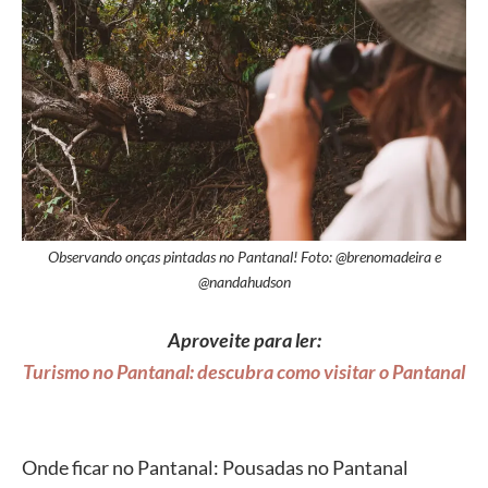
Observando onças pintadas no Pantanal! Foto: @brenomadeira e
@nandahudson
Aproveite para ler:
Turismo no Pantanal: descubra como visitar o Pantanal
Onde ficar no Pantanal: Pousadas no Pantanal