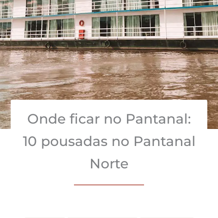
Onde ficar no Pantanal:
10 pousadas no Pantanal
Norte