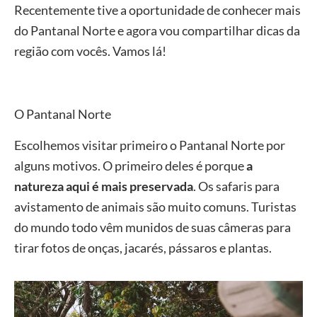
Recentemente tive a oportunidade de conhecer mais
do Pantanal Norte e agora vou compartilhar dicas da
região com vocês. Vamos lá!
O Pantanal Norte
Escolhemos visitar primeiro o Pantanal Norte por
alguns motivos. O primeiro deles é porque
a
natureza aqui é mais preservada
. Os safaris para
avistamento de animais são muito comuns. Turistas
do mundo todo vêm munidos de suas câmeras para
tirar fotos de onças, jacarés, pássaros e plantas.