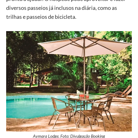
diversos passeios já inclusos na diária, como as
trilhas e passeios de bicicleta.
Aymara Lodge. Foto: Divulgação Booking