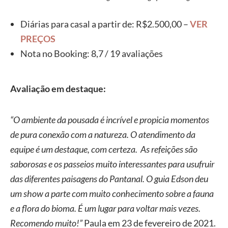
Diárias para casal a partir de: R$2.500,00 –
VER
PREÇOS
Nota no Booking: 8,7 / 19 avaliações
Avaliação em destaque:
“O ambiente da pousada é incrível e propicia momentos
de pura conexão com a natureza. O atendimento da
equipe é um destaque, com certeza. As refeições são
saborosas e os passeios muito interessantes para usufruir
das diferentes paisagens do Pantanal. O guia Edson deu
um show a parte com muito conhecimento sobre a fauna
e a flora do bioma. É um lugar para voltar mais vezes.
Recomendo muito!”
Paula em 23 de fevereiro de 2021.