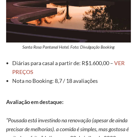
Santa Rosa Pantanal Hotel. Foto: Divulgação Booking
Diárias para casal a partir de: R$1.600,00 –
VER
PREÇOS
Nota no Booking: 8,7 / 18 avaliações
Avaliação em destaque:
“Pousada está investindo na renovação (apesar de ainda
precisar de melhorias). a comida é simples, mas gostosa é