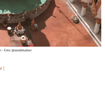
o – Foto: @nandahudson
ar