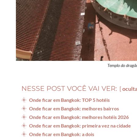
Templo do dragã
NESSE POST VOCÊ VAI VER:
ocult
Onde ficar em Bangkok: TOP 5 hotéis
Onde ficar em Bangkok: melhores bairros
Onde ficar em Bangkok: melhores hotéis 2026
Onde ficar em Bangkok: primeira vez na cidade
Onde ficar em Bangkok: a dois