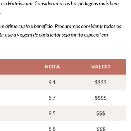
g
e o
Hoteis.com
. Consideramos as hospedagens mais bem
.
 ótimo custo x benefício. Procuramos considerar todos os
tir que a viagem de cada leitor seja muito especial em
NOTA
VALOR
9.1
$$$$
8.7
$$$$
8.5
$$$
8.8
$$$