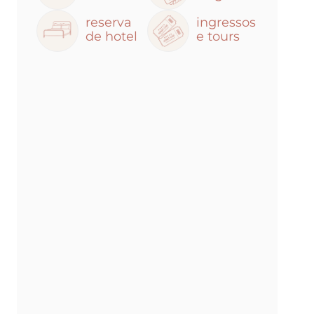
reserva
ingressos
de hotel
e tours