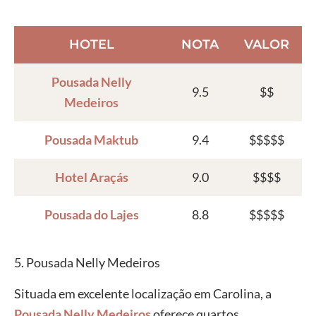
HOTEL
NOTA
VALOR
Pousada Nelly
9.5
$$
Medeiros
Pousada Maktub
9.4
$$$$$
Hotel Araçás
9.0
$$$$
Pousada do Lajes
8.8
$$$$$
5. Pousada Nelly Medeiros
Situada em excelente localização em Carolina, a
Pousada Nelly Medeiros
oferece quartos