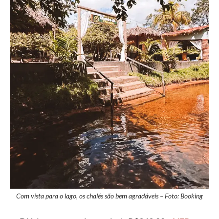
Com vista para o lago, os chalés são bem agradáveis – Foto: Booking