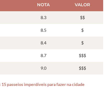
NOTA
VALOR
8.3
$$
8.5
$
8.4
$
8.7
$$$
9.0
$$$
15 passeios imperdíveis para fazer na cidade