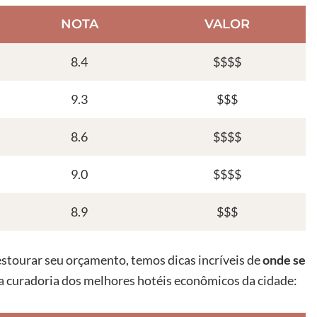
NOTA
VALOR
8.4
$$$$
9.3
$$$
8.6
$$$$
9.0
$$$$
8.9
$$$
estourar seu orçamento, temos dicas incríveis de
onde se
sa curadoria dos melhores hotéis econômicos da cidade: