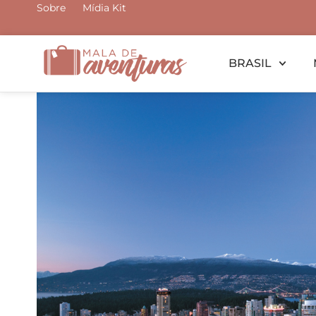
Ir
Sobre
Mídia Kit
para
o
BRASIL
conteúdo