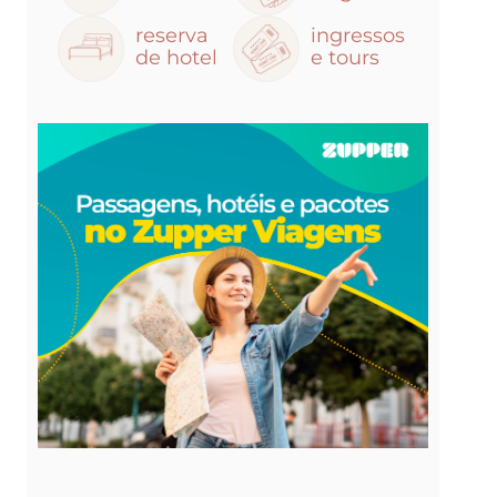
reserva
ingressos
de hotel
e tours