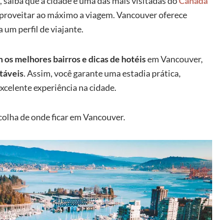
, saiba que a cidade é uma das mais visitadas do
Canadá
proveitar ao máximo a viagem.
Vancouver
oferece
 um perfil de viajante.
 os melhores bairros e dicas de hotéis
em Vancouver,
táveis
. Assim, você garante uma estadia prática,
xcelente experiência na cidade.
colha de onde ficar em Vancouver.