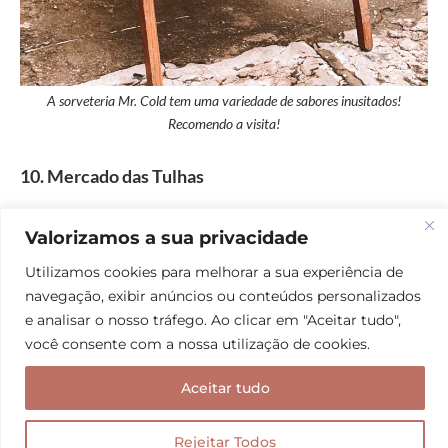
A sorveteria Mr. Cold tem uma variedade de sabores inusitados!
Recomendo a visita!
10. Mercado das Tulhas
Também conhecido como Casa das Tulhas, esse
Valorizamos a sua privacidade
mercado fica bem no centro de São Luís e vende
Utilizamos cookies para melhorar a sua experiência de
produtos típicos da região. Caminhar pelos
navegação, exibir anúncios ou conteúdos personalizados
corredores do Mercado das Tulhas é mergulhar ainda
e analisar o nosso tráfego. Ao clicar em "Aceitar tudo",
mais na cultura maranhense e se maravilhar com as
você consente com a nossa utilização de cookies.
cores e sabores locais.
Aceitar tudo
Rejeitar Todos