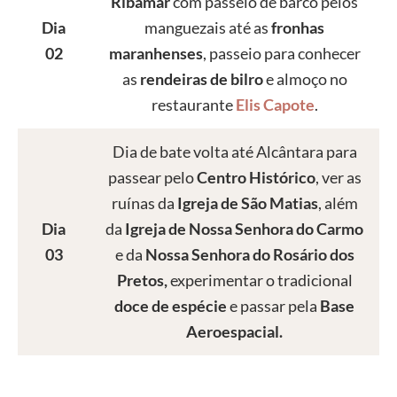
Ribamar
com passeio de barco pelos
Dia
manguezais até as
fronhas
02
maranhenses
, passeio para conhecer
as
rendeiras de bilro
e almoço no
restaurante
Elis Capote
.
Dia de bate volta até Alcântara para
passear pelo
Centro Histórico
, ver as
ruínas da
Igreja de São Matias
, além
Dia
da
Igreja de Nossa Senhora do Carmo
03
e da
Nossa Senhora do Rosário dos
Pretos,
experimentar o tradicional
doce de espécie
e passar pela
Base
Aeroespacial.