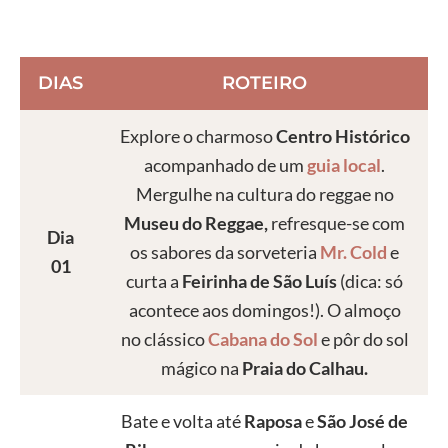
DIAS
ROTEIRO
Explore o charmoso
Centro Histórico
acompanhado de um
guia local
.
Mergulhe na cultura do reggae no
Museu do Reggae,
refresque-se com
Dia
os sabores da sorveteria
Mr. Cold
e
01
curta a
Feirinha de São Luís
(dica: só
acontece aos domingos!). O almoço
no clássico
Cabana do Sol
e pôr do sol
mágico na
Praia do Calhau.
Bate e volta até
Raposa
e
São José de