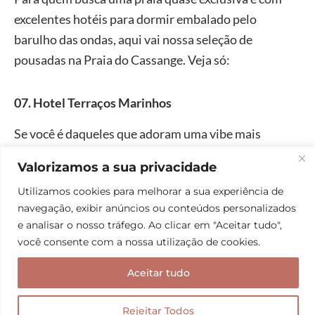
excelentes hotéis para dormir embalado pelo
barulho das ondas, aqui vai nossa seleção de
pousadas na Praia do Cassange. Veja só:
07. Hotel Terraços Marinhos
Se você é daqueles que adoram uma vibe mais
relaxada, o
Hotel Terraços Marinhos
é uma das
Valorizamos a sua privacidade
pousadas na Praia do Cassange que eu sei que vai te
Utilizamos cookies para melhorar a sua experiência de
agradar. O hotel fica em uma localização privilegiada,
navegação, exibir anúncios ou conteúdos personalizados
entre a lagoa e o mar, proporcionando um visual de
e analisar o nosso tráfego. Ao clicar em "Aceitar tudo",
tirar o fôlego.
você consente com a nossa utilização de cookies.
Aceitar tudo
Rejeitar Todos