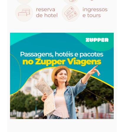
reserva
ingressos
de hotel
e tours