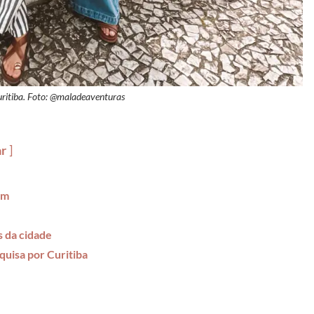
itiba. Foto: @maladeaventuras
ar
em
s da cidade
quisa por Curitiba