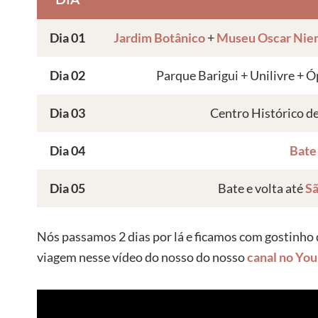
Dia 01
Jardim Botânico
+
Museu Oscar Nie
Dia 02
Parque Barigui + Unilivre + 
Dia 03
Centro Histórico de
Dia 04
Bate
Dia 05
Bate e volta até
Sã
Nós passamos 2 dias por lá e ficamos com gostinho
viagem nesse vídeo do nosso do nosso
canal no Yo