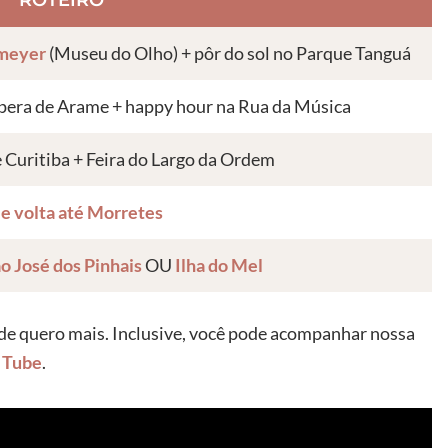
meyer
(Museu do Olho) + pôr do sol no Parque Tanguá
Ópera de Arame + happy hour na Rua da Música
 Curitiba + Feira do Largo da Ordem
 e volta até Morretes
o José dos Pinhais
OU
Ilha do Mel
 de quero mais. Inclusive, você pode acompanhar nossa
u Tube
.