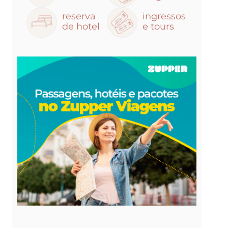
reserva
ingressos
de hotel
e tours