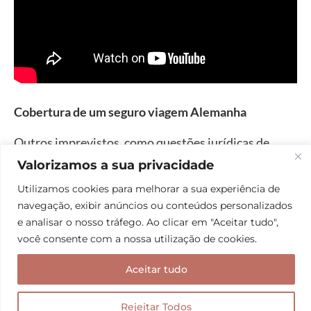
Cobertura de um seguro viagem Alemanha
Outros imprevistos, como questões jurídicas de
acidentes de trânsito ou bagagem extraviada, são
Valorizamos a sua privacidade
aliviados pelo seguro viagem Alemanha . Veja abaixo
Utilizamos cookies para melhorar a sua experiência de
as
ocorrências cobertas pela maioria das
navegação, exibir anúncios ou conteúdos personalizados
seguradoras
:
e analisar o nosso tráfego. Ao clicar em "Aceitar tudo",
você consente com a nossa utilização de cookies.
Despesa médica, hospitalar ou odontológica
Aceitar tudo
Cobertura farmacêutica
Repatriação em caso de morte (regresso sanitário
Rejeitar Todos