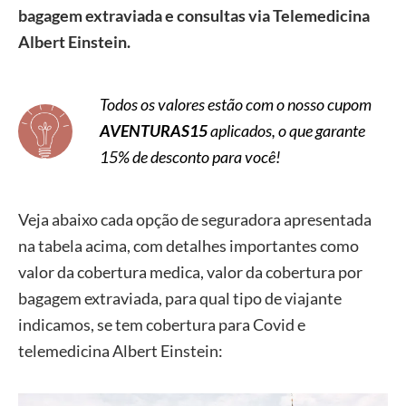
bagagem extraviada e consultas via Telemedicina
ITA
Albert Einstein.
(via
Melhor
EUR 30.000
R$ 55
Seguro
)
Todos os valores estão com o nosso cupom
AVENTURAS15
aplicados, o que garante
Universal
15% de desconto para você!
Assistance
(via
Melhor
USD 100.000
R$ 93
Veja abaixo cada opção de seguradora apresentada
Seguro
)
na tabela acima, com detalhes importantes como
valor da cobertura medica, valor da cobertura por
bagagem extraviada, para qual tipo de viajante
indicamos, se tem cobertura para Covid e
telemedicina Albert Einstein: