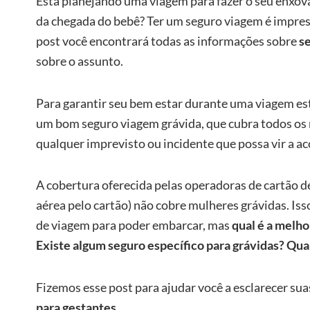
Está planejando uma viagem para fazer o seu enxov
da chegada do bebê? Ter um seguro viagem é impresc
post você encontrará todas as informações sobre
s
sobre o assunto.
Para garantir seu bem estar durante uma viagem es
um bom seguro viagem grávida, que cubra todos os r
qualquer imprevisto ou incidente que possa vir a ac
A cobertura oferecida pelas operadoras de cartão d
aérea pelo cartão) não cobre mulheres grávidas. Iss
de viagem para poder embarcar, mas
qual é a melh
Existe algum seguro específico para grávidas? Qua
Fizemos esse post para ajudar você a esclarecer sua
para gestantes
.