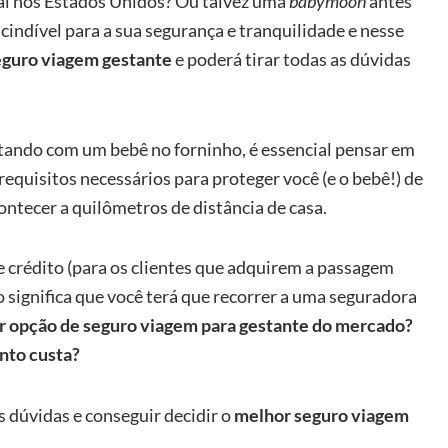
al nos Estados Unidos? Ou talvez uma
babymoon
antes
indível para a sua segurança e tranquilidade e nesse
eguro viagem gestante
e poderá tirar todas as dúvidas
tando com um bebê no forninho, é essencial pensar em
equisitos necessários para proteger você (e o bebê!) de
ontecer a quilômetros de distância de casa.
e crédito (para os clientes que adquirem a passagem
o significa que você terá que recorrer a uma seguradora
or opção de seguro viagem para gestante do mercado?
nto custa?
s dúvidas e conseguir decidir o
melhor seguro viagem