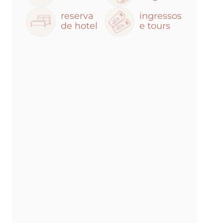
reserva
ingressos
de hotel
e tours