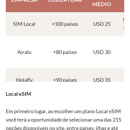
MÉDIO
Sup
SIM Local
+100 países
USD 25
fác
Pr
Airalo
+80 países
USD 30
Se
Holafly
+90 países
USD 35
Local eSIM
Em primeiro lugar, ao escolher um plano Local eSIM
você terá a oportunidade de selecionar uma das 215
opções disponíveis no site, entre países, ilhas e até