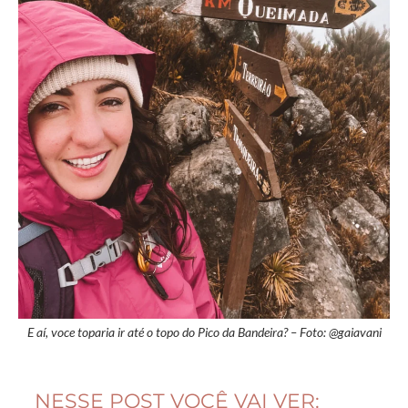
E aí, voce toparia ir até o topo do Pico da Bandeira? – Foto: @gaiavani
NESSE POST VOCÊ VAI VER: