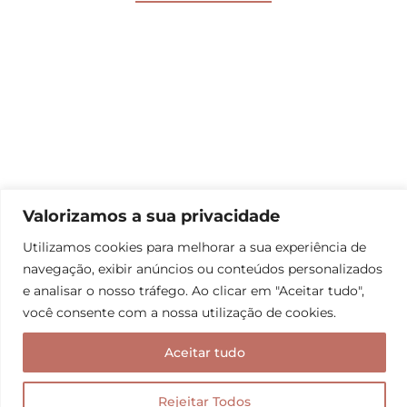
Pousadas em Venda Nova do
Valorizamos a sua privacidade
Imigrante: as 10 melhores opções
Utilizamos cookies para melhorar a sua experiência de
navegação, exibir anúncios ou conteúdos personalizados
e analisar o nosso tráfego. Ao clicar em "Aceitar tudo",
você consente com a nossa utilização de cookies.
Aceitar tudo
Rejeitar Todos