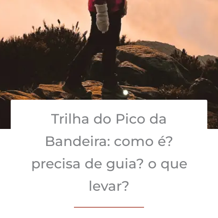
Trilha do Pico da
Bandeira: como é?
precisa de guia? o que
levar?