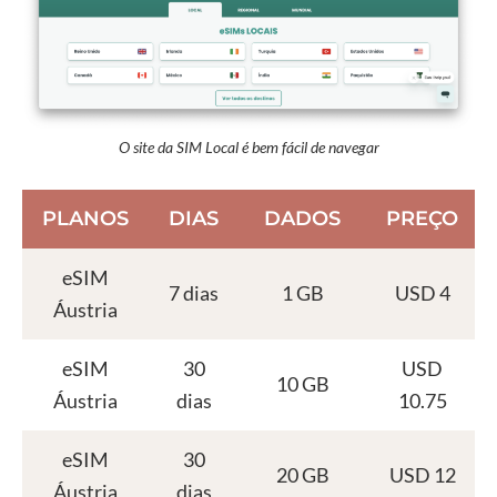
O site da SIM Local é bem fácil de navegar
PLANOS
DIAS
DADOS
PREÇO
eSIM
7 dias
1 GB
USD 4
Áustria
eSIM
30
USD
10 GB
Áustria
dias
10.75
eSIM
30
20 GB
USD 12
Áustria
dias