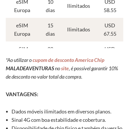
eSIM
10
USD
Ilimitados
Europa
dias
58.55
eSIM
15
USD
Ilimitados
Europa
dias
67.55
eSIM
20
USD
Ilimitados
Europa
dias
72,55
*Ao utilizar o
cupom de desconto America Chip
MALADEAVENTURAS
no
site
, é possível garantir 10%
de desconto no valor total da compra.
VANTAGENS:
Dados móveis ilimitados em diversos planos.
Sinal 4G com boa estabilidade e cobertura.
Disponibilidade de chip físico e também da versão