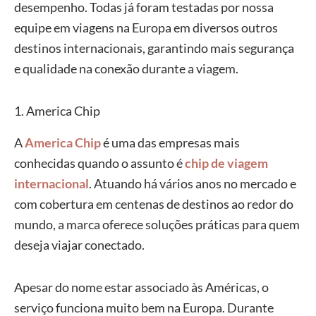
desempenho. Todas já foram testadas por nossa
Ativação
equipe em viagens na Europa em diversos outros
Compatível
prática e
destinos internacionais, garantindo mais segurança
somente com
rápida, sem
e qualidade na conexão durante a viagem.
celulares e
necessidade
dispositivos
de substituir
mais recentes
1. America Chip
chips físicos.
que tenham
Possibilita
A
America Chip
é uma das empresas mais
suporte à
utilizar mais
conhecidas quando o assunto é
chip de viagem
tecnologia
de uma
internacional
. Atuando há vários anos no mercado e
eSIM.
operadora
com cobertura em centenas de destinos ao redor do
Em alguns
no mesmo
mundo, a marca oferece soluções práticas para quem
casos, a
aparelho,
eSIM (CHIP
deseja viajar conectado.
ativação ou
sendo uma
DIGITAL)
remoção do
ótima opção
Apesar do nome estar associado às Américas, o
plano
para
serviço funciona muito bem na Europa. Durante
depende de