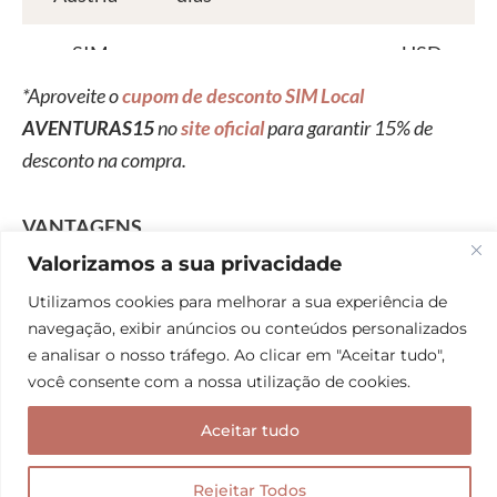
eSIM
USD
7 dias
ilimitados
Europa
30.75
*Aproveite o
cupom de desconto SIM Local
AVENTURAS15
no
site oficial
para garantir 15% de
desconto na compra.
VANTAGENS
Valorizamos a sua privacidade
Conexão direta com operadoras locais para
Utilizamos cookies para melhorar a sua experiência de
melhor desempenho de sinal.
navegação, exibir anúncios ou conteúdos personalizados
e analisar o nosso tráfego. Ao clicar em "Aceitar tudo",
Preços competitivos em comparação a outros
você consente com a nossa utilização de cookies.
eSIMs internacionais.
Possibilidade de escolher diferentes franquias de
Aceitar tudo
internet e recarregar o plano durante a viagem.
Atendimento ao cliente eficiente e prestativo.
Rejeitar Todos