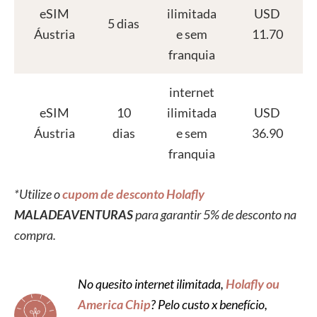
eSIM
ilimitada
USD
5 dias
Áustria
e sem
11.70
franquia
internet
eSIM
10
ilimitada
USD
Áustria
dias
e sem
36.90
franquia
internet
*Utilize o
cupom de desconto Holafly
eSIM
10
ilimitada
USD
MALADEAVENTURAS
para garantir 5% de desconto na
Europa
dias
e sem
36.90
compra.
franquia
No quesito internet ilimitada,
Holafly ou
internet
America Chip
? Pelo custo x benefício,
eSIM
15
ilimitada
USD