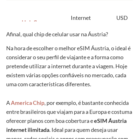
Internet
USD
Holafly
ilimitada
27.30
Afinal, qual chip de celular usar na Áustria?
Na hora de escolher o melhor eSIM Áustria, o ideal é
considerar o seu perfil de viajante e a forma como
pretende utilizar a internet durante a viagem. Hoje
SIM Local
3 GB
USD 4
existem várias opções confiáveis no mercado, cada
uma com características diferentes.
A
America Chip
, por exemplo, é bastante conhecida
Airalo
5 GB
USD 7
entre brasileiros que viajam para a Europa e costuma
oferecer planos com boa cobertura e
eSIM Áustria
internet ilimitada
. Ideal para quem deseja usar
mapas, redes sociais e appps sem preocupação com