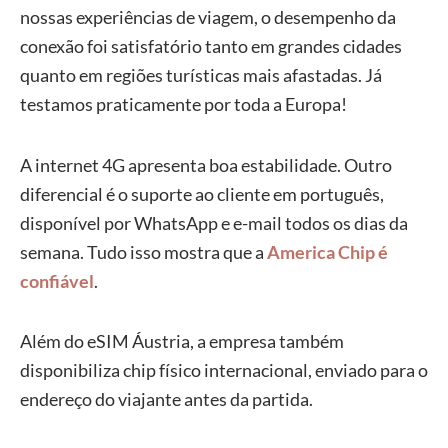
viajantes.
nossas experiências de viagem, o desempenho da
acesso à
conexão foi satisfatório tanto em grandes cidades
internet, o
Compra e
quanto em regiões turísticas mais afastadas. Já
que pode
instalação
testamos praticamente por toda a Europa!
dificultar o
podem ser
processo em
feitas
A internet 4G apresenta boa estabilidade. Outro
locais sem
totalmente
diferencial é o suporte ao cliente em português,
sinal.
online.
disponível por WhatsApp e e-mail todos os dias da
semana. Tudo isso mostra que a
America Chip é
confiável
.
Além do eSIM Áustria, a empresa também
disponibiliza chip físico internacional, enviado para o
endereço do viajante antes da partida.