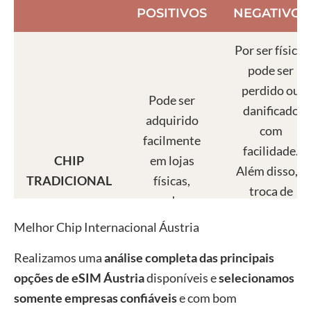
POSITIVOS
NEGATIVOS
Por ser físico,
pode ser
perdido ou
Pode ser
danificado
adquirido
com
facilmente
facilidade.
CHIP
em lojas
Além disso, a
TRADICIONAL
físicas,
troca de
operadoras e
operadora
também pela
Melhor Chip Internacional Áustria
exige remover
internet.
e inserir outro
Realizamos uma
análise completa das principais
chip
opções de eSIM
Áustria
disponíveis e
selecionamos
manualmente.
somente empresas confiáveis
e com bom