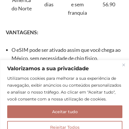
América
dias
e sem
56.90
do Norte
franquia
VANTAGENS:
O eSIM pode ser ativado assim que você chega ao
México, sem necessidade de chip físico.
A Holafly oferece planos variados de dados, que se
Valorizamos a sua privacidade
ajustam à duração da sua viagem.
Utilizamos cookies para melhorar a sua experiência de
Excelente custo-benefício, sendo ideal para quem
navegação, exibir anúncios ou conteúdos personalizados
busca um eSIM México acessível e de qualidade.
e analisar o nosso tráfego. Ao clicar em "Aceitar tudo",
você consente com a nossa utilização de cookies.
Suporte ágil e eficiente, com atendimento em
português. Se houver qualquer dificuldade na
Aceitar tudo
instalação ou na conexão, a equipe está pronta
para ajudar.
Rejeitar Todos