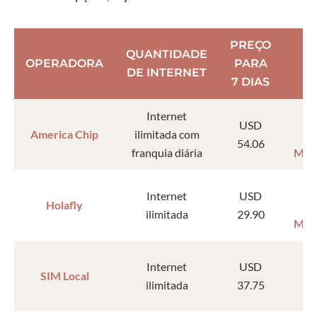
PREÇO
QUANTIDADE
OPERADORA
PARA
DE INTERNET
7 DIAS
Internet
USD
America Chip
ilimitada com
54.06
franquia diária
MAL
Internet
USD
Holafly
ilimitada
29.90
MAL
Internet
USD
SIM Local
ilimitada
37.75