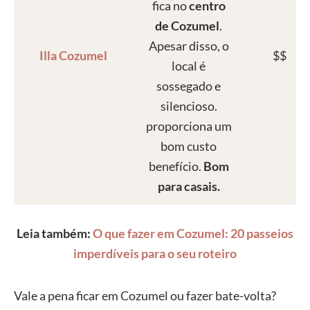
fica no
centro
de Cozumel
.
Apesar disso, o
Illa Cozumel
$$
local é
sossegado e
silencioso.
proporciona um
bom custo
benefício.
Bom
para casais.
Leia também:
O que fazer em Cozumel: 20 passeios
imperdíveis para o seu roteiro
Vale a pena ficar em Cozumel ou fazer bate-volta?