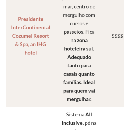
mar, centro de
mergulho com
Presidente
cursos e
InterContinental
passeios. Fica
Cozumel Resort
$$$$
na
zona
& Spa, an IHG
hoteleira sul
.
hotel
Adequado
tanto para
casais quanto
famílias. Ideal
para quem vai
mergulhar.
Sistema
All
Inclusive
, pé na