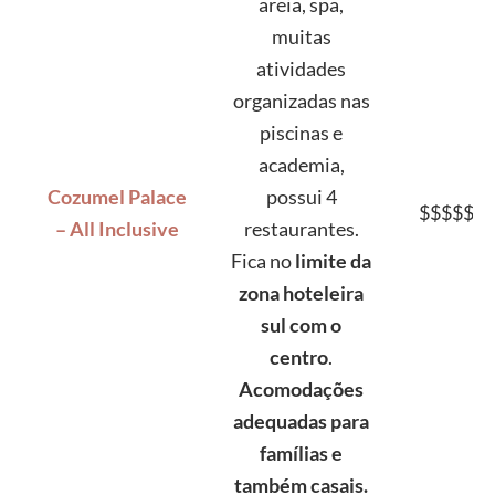
areia, spa,
muitas
atividades
organizadas nas
piscinas e
academia,
Cozumel Palace
possui 4
$$$$$
– All Inclusive
restaurantes.
Fica no
limite da
zona hoteleira
sul com o
centro
.
Acomodações
adequadas para
famílias e
também casais.