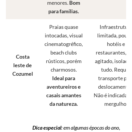
menores.
Bom
para famílias.
Praias quase
Infraestrutur
intocadas, visual
limitada, pouc
cinematogréfico,
hotéis e
beach clubs
restaurantes, m
Costa
rústicos, porém
agitado, isolada
leste de
charmosos.
tudo. Requer
Cozumel
Ideal para
transporte par
aventureiros e
deslocamentos
casais amantes
Não é indicada p
da natureza.
mergulho.
Dica especial
: em algumas épocas do ano,