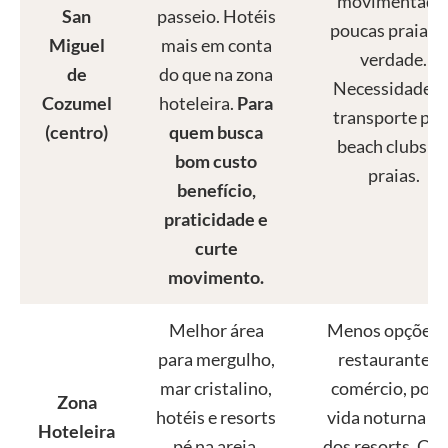
movimentado
San
passeio. Hotéis
poucas praias 
Miguel
mais em conta
verdade.
de
do que na zona
Necessidade d
Cozumel
hoteleira.
Para
transporte par
(centro)
quem busca
beach clubs o
bom custo
praias.
benefício,
praticidade e
curte
movimento.
Melhor área
Menos opções 
para mergulho,
restaurantes 
mar cristalino,
comércio, pou
Zona
hotéis e resorts
vida noturna fo
Hoteleira
pé na areia.
dos resorts. Cu