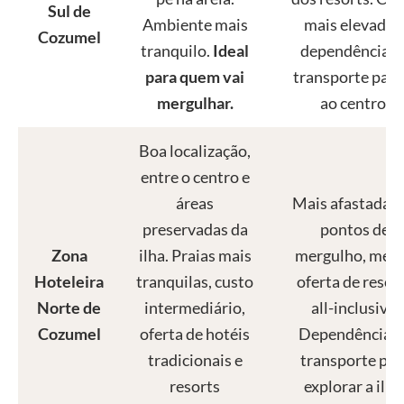
Sul de
Ambiente mais
mais elevado 
Cozumel
tranquilo.
Ideal
dependência d
para quem vai
transporte para 
mergulhar.
ao centro.
Boa localização,
entre o centro e
áreas
Mais afastada d
preservadas da
pontos de
Zona
ilha. Praias mais
mergulho, men
Hoteleira
tranquilas, custo
oferta de resor
Norte de
intermediário,
all-inclusive.
Cozumel
oferta de hotéis
Dependência d
tradicionais e
transporte par
resorts
explorar a ilha