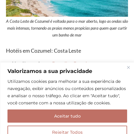
A Costa Leste de Cozumel é voltada para o mar aberto, logo as ondas são
mais intensas, tornando as praias menos propícias para quem quer curtir
um banho de mar
Hotéis em Cozumel: Costa Leste
Hotéis conforto
:
Paradise Ranch
.
Valorizamos a sua privacidade
Hotéis econômicos
:
Aldea Isla Sagrada
.
Utilizamos cookies para melhorar a sua experiência de
navegação, exibir anúncios ou conteúdos personalizados
5. Perto do terminal de cruzeiros
e analisar o nosso tráfego. Ao clicar em "Aceitar tudo",
você consente com a nossa utilização de cookies.
Por fim, a região do terminal de cruzeiros é
interessante pois fica próxima ao Centro de San
Aceitar tudo
Miguel de Cozumel. Com isso, você não precisa se
deslocar muito. Vale ressaltar que essa região não
Rejeitar Todos