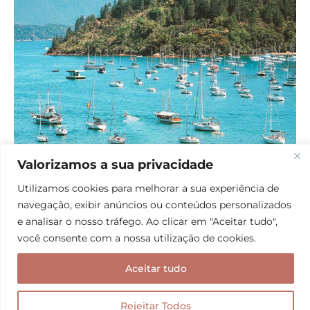
Ubatuba é um ótimo destino para viajar perto de são paulo
Valorizamos a sua privacidade
Utilizamos cookies para melhorar a sua experiência de
Como chegar
navegação, exibir anúncios ou conteúdos personalizados
Ubatuba está próximo tanto do Rio de Janeiro
e analisar o nosso tráfego. Ao clicar em "Aceitar tudo",
você consente com a nossa utilização de cookies.
quanto de São Paulo, mas é preciso atenção
redobrada, pois de ambos os lugares a estrada
Aceitar tudo
apresenta trechos de serra com muitas curvas e
pistas de mão dupla, tanto na BR-101 vindo do Rio,
Rejeitar Todos