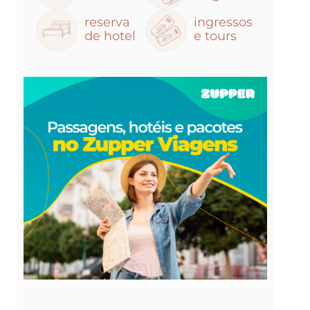
reserva
ingressos
de hotel
e tours