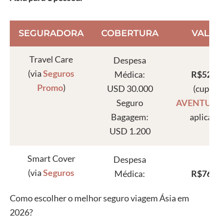
SEGURADORA
COBERTURA
VALO
Travel Care
Despesa
(via
Seguros
Médica:
R$52,1
Promo
)
USD 30.000
(cupo
Seguro
AVENTUR
Bagagem:
aplicad
USD 1.200
Smart Cover
Despesa
(via
Seguros
Médica:
R$76,4
Promo
)
USD 30.000
(cupo
Como escolher o melhor seguro viagem Ásia em
Seguro
AVENTUR
2026?
Bagagem:
aplicad