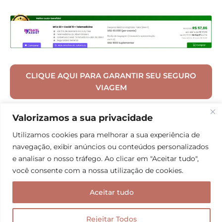
CLIQUE AQUI PARA GARANTIR SEU SEGURO
VIAGEM
Valorizamos a sua privacidade
04. Affinity Essential 55 + Covid 19 + Telemedicina
Utilizamos cookies para melhorar a sua experiência de
(leve 110k)
navegação, exibir anúncios ou conteúdos personalizados
Para quem procura promoção no seguro viagem Ásia,
e analisar o nosso tráfego. Ao clicar em "Aceitar tudo",
você consente com a nossa utilização de cookies.
o
Afinity 55 Essential Mundo + Covid-19
está dando
o dobro de cobertura!
Então, ao contratar a proteção
Aceitar tudo
até USD 55.000 você estará levando, na verdade, o
valor de USD 110.000 para as despesas médicas e
Rejeitar Todos