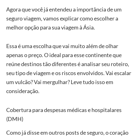
USD 1.000
Agora que você já entendeu a importância de um
seguro viagem, vamos explicar como escolher a
MTA
Despesa
melhor opção para sua viagem à Ásia.
(via
Melhor
Médica:
R$49,3
Seguro
)
USD 40.000
(cupo
Essa é uma escolha que vai muito além de olhar
Seguro
AVENTUR
apenas o preço. O ideal para esse continente que
Bagagem:
aplicad
reúne destinos tão diferentes é analisar seu roteiro,
USD 800
seu tipo de viagem e os riscos envolvidos. Vai escalar
um vulcão? Vai mergulhar? Leve tudo isso em
Affinity
Despesa
consideração.
(via
Melhor
Médica:
R$56,6
Seguro
)
USD 40.000
(cupo
Cobertura para despesas médicas e hospitalares
Seguro
AVENTUR
(DMH)
Bagagem:
aplicad
Como já disse em outros posts de seguro, o coração
USD 500