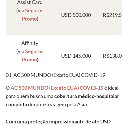
Assist Card
(via
Seguros
USD 500.000
R$219,57
Promo
)
Affinity
(via
Seguros
USD 145.000
R$138,01
Promo
)
01. AC 500 MUNDO (Exceto EUA) COVID-19
My Travel Assist
O
AC 500 MUNDO (Exceto EUA) COVID-19
é ideal
(via
Melhor
para quem busca uma
cobertura médico-hospitalar
USD 60.000
R$57,86
Seguro
)
completa
durante a viagem pela Ásia.
Com uma
proteção impressionante de até USD
Affinity