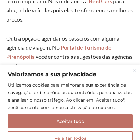
bem complicado. Nós indicamos a
RentCars
para
aluguel de veículos pois eles te oferecem os melhores
preços.
Outra opção é agendar os passeios com alguma
agência de viagem. No
Portal de Turismo de
Pirenópolis
você encontra as sugestões das agências
credenciadas.
Valorizamos a sua privacidade
Se você quiser explorar ainda mais as maravilhas de
Utilizamos cookies para melhorar a sua experiência de
navegação, exibir anúncios ou conteúdos personalizados
Góias, nossa sugestão é que você vá até
Mambaí
.
e analisar o nosso tráfego. Ao clicar em "Aceitar tudo",
Aposto que irá se surpreender com o Poço Azul de
você consente com a nossa utilização de cookies.
águas cristalinas.
Aceitar tudo
Veja também:
Poço Azul, um paraíso no cerrado
Rejeitar Todos