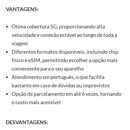
eSIM
15
(com
USD
VANTAGENS:
Europa
dias
franquia
80,90
diária de
500MB)
Ótima cobertura 5G, proporcionando alta
velocidade e conexão estável ao longo de toda a
Chip
viagem
Europa
Diferentes formatos disponíveis, incluindo chip
5G –
30
USD
físico e eSIM, permitindo escolher a opção mais
10 GB
Internet e
dias
51,90
conveniente para o seu aparelho
ligações –
Atendimento em português, o que facilita
10GB
bastante em caso de dúvidas ou imprevistos
Opção de parcelamento em até 6 vezes, tornando
internet
o custo mais acessível
Chip
ilimitada
Europa
10
(com
USD
Internet e
DESVANTAGENS:
dias
franquia
62,90
Ligações –