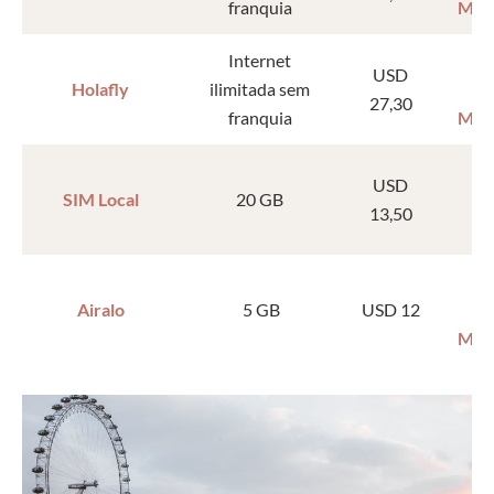
franquia
MAL
Internet
USD
Holafly
ilimitada sem
27,30
franquia
MAL
USD
SIM Local
20 GB
13,50
Airalo
5 GB
USD 12
MAL