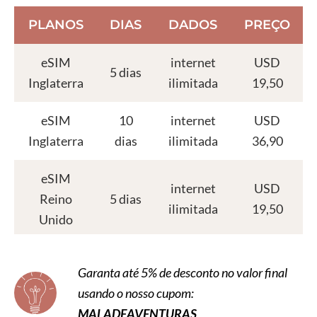
PLANOS
DIAS
DADOS
PREÇO
eSIM
internet
USD
5 dias
Inglaterra
ilimitada
19,50
eSIM
10
internet
USD
Inglaterra
dias
ilimitada
36,90
eSIM
internet
USD
Reino
5 dias
ilimitada
19,50
Unido
eSIM
10
internet
USD
Garanta até 5% de desconto no valor final
Reino
dias
ilimitada
36,90
usando o nosso cupom:
Unido
MALADEAVENTURAS