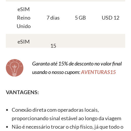
eSIM
Reino
7 dias
5 GB
USD 12
Unido
eSIM
15
Reino
10 GB
USD 19
dias
Unido
Garanta até 15% de desconto no valor final
usando o nosso cupom:
AVENTURAS15
eSIM
30
USD
Reino
20 GB
dias
32,00
Unido
VANTAGENS:
Conexão direta com operadoras locais,
proporcionando sinal estável ao longo da viagem
Não é necessário trocar o chip físico, já que todo o