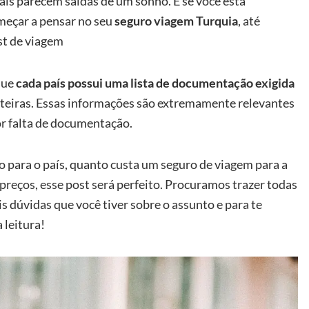
ais parecem saídas de um sonho. E se você está
meçar a pensar no seu
seguro viagem Turquia
, até
st de viagem
 que
cada país possui uma lista de documentação exigida
nteiras. Essas informações são extremamente relevantes
or falta de documentação.
io para o país, quanto custa um seguro de viagem para a
preços, esse post será perfeito. Procuramos trazer todas
s dúvidas que você tiver sobre o assunto e para te
 leitura!