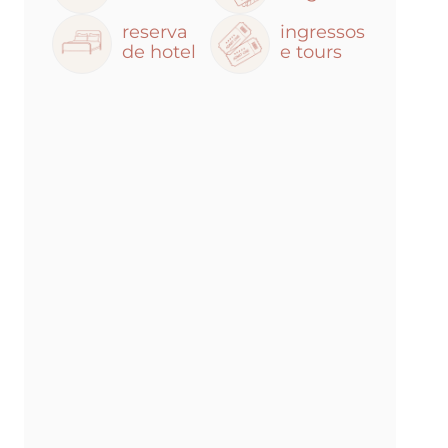
reserva
ingressos
de hotel
e tours