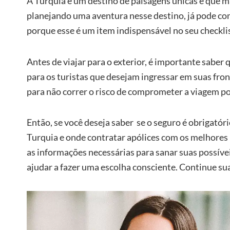
A Turquia é um destino de paisagens únicas e que m
planejando uma aventura nesse destino, já pode co
porque esse é um item indispensável no seu checkli
Antes de viajar para o exterior, é importante saber
para os turistas que desejam ingressar em suas fro
para não correr o risco de comprometer a viagem p
Então, se você deseja saber se o seguro é obrigatór
Turquia e onde contratar apólices com os melhores 
as informações necessárias para sanar suas possívei
ajudar a fazer uma escolha consciente. Continue sua