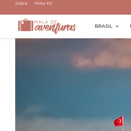
Ir
Sobre
Mídia Kit
para
o
BRASIL
conteúdo