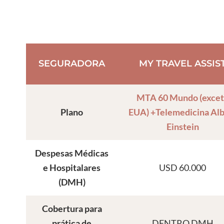
SEGURADORA
MY TRAVEL ASSIS
MTA 60 Mundo (exce
Plano
EUA) +Telemedicina Alb
Einstein
Despesas Médicas
e Hospitalares
USD 60.000
(DMH)
Cobertura para
prática de
DENTRO DMH